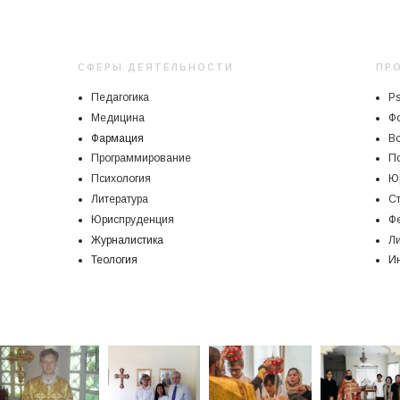
СФЕРЫ ДЕЯТЕЛЬНОСТИ
ПР
Педагогика
P
Медицина
Ф
Фармация
В
Программирование
Пс
Психология
Ю
Литература
С
Юриспруденция
Ф
Журналистика
Ли
Теология
И