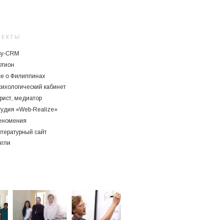
ОЕКТЫ
sy-CRM
отион
се о Филиппинах
ихологический кабинет
рист, медиатор
тудия «Web-Realize»
еномения
тературный сайт
нгли