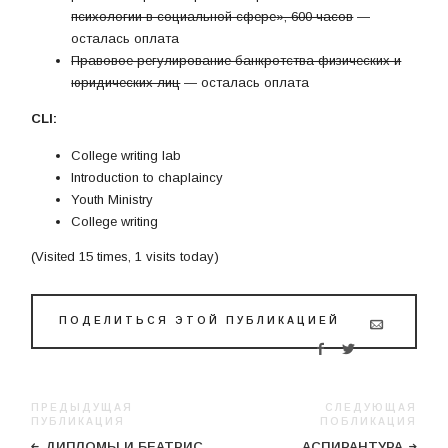
психологии в социальной сфере», 600 часов
—
осталась оплата
Правовое регулирование банкротства физических и
юридических лиц
— осталась оплата
CLI:
College writing lab
Introduction to chaplaincy
Youth Ministry
College writing
(Visited 15 times, 1 visits today)
ПОДЕЛИТЬСЯ ЭТОЙ ПУБЛИКАЦИЕЙ
ПРЕДЫДУЩАЯ
СЛЕДУЮЩАЯ
ПУБЛИКАЦИЯ
ПОБЛИКАЦИЯ
ДИПЛОМЫ И БЕАТРИС
АСПИРАНТУРА