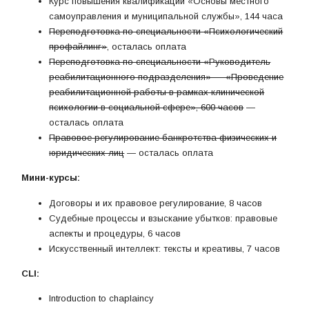
Курс повышения квалификации «Основы местного
самоуправления и муниципальной службы», 144 часа
Переподготовка по специальности «Психологический
профайлинг»
, осталась оплата
Переподготовка по специальности «Руководитель
реабилитационного подразделения» — «Проведение
реабилитационной работы в рамках клинической
психологии в социальной сфере», 600 часов
—
осталась оплата
Правовое регулирование банкротства физических и
юридических лиц
— осталась оплата
Мини-курсы:
Договоры и их правовое регулирование, 8 часов
Судебные процессы и взыскание убытков: правовые
аспекты и процедуры, 6 часов
Искусственный интеллект: тексты и креативы, 7 часов
CLI:
Introduction to chaplaincy