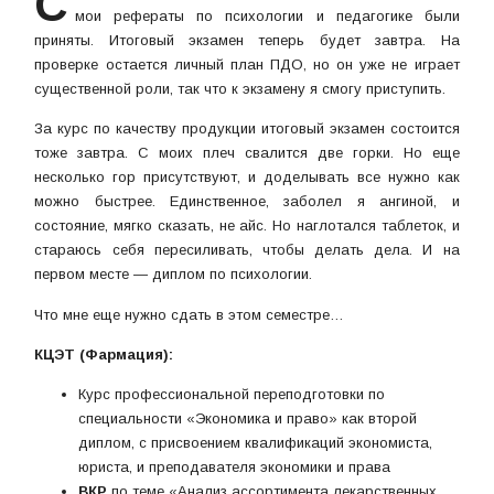
С
мои рефераты по психологии и педагогике были
приняты. Итоговый экзамен теперь будет завтра. На
проверке остается личный план ПДО, но он уже не играет
существенной роли, так что к экзамену я смогу приступить.
За курс по качеству продукции итоговый экзамен состоится
тоже завтра. С моих плеч свалится две горки. Но еще
несколько гор присутствуют, и доделывать все нужно как
можно быстрее. Единственное, заболел я ангиной, и
состояние, мягко сказать, не айс. Но наглотался таблеток, и
стараюсь себя пересиливать, чтобы делать дела. И на
первом месте — диплом по психологии.
Что мне еще нужно сдать в этом семестре…
КЦЭТ (Фармация):
Курс профессиональной переподготовки по
специальности «Экономика и право» как второй
диплом, с присвоением квалификаций экономиста,
юриста, и преподавателя экономики и права
ВКР
по теме «Анализ ассортимента лекарственных