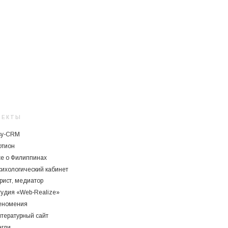
ОЕКТЫ
sy-CRM
отион
се о Филиппинах
ихологический кабинет
рист, медиатор
тудия «Web-Realize»
еномения
тературный сайт
нгли