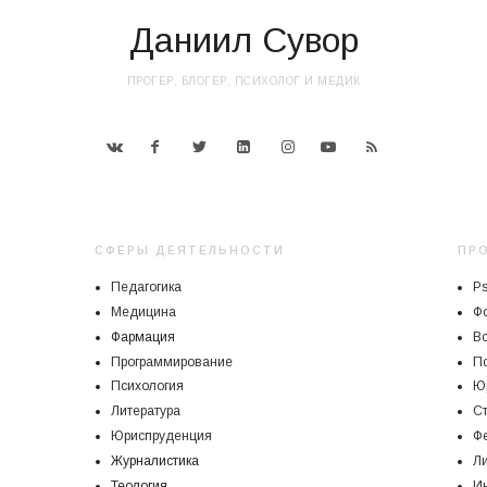
Даниил Сувор
ПРОГЕР, БЛОГЕР, ПСИХОЛОГ И МЕДИК
СФЕРЫ ДЕЯТЕЛЬНОСТИ
ПР
Педагогика
P
Медицина
Ф
Фармация
В
Программирование
Пс
Психология
Ю
Литература
С
Юриспруденция
Ф
Журналистика
Ли
Теология
И