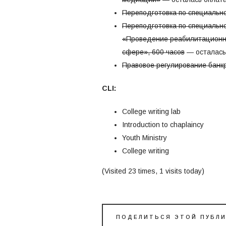
Переподготовка по специальн
Переподготовка по специальн
«Проведение реабилитационно
сфере», 600 часов
— осталась
Правовое регулирование банк
CLI:
College writing lab
Introduction to chaplaincy
Youth Ministry
College writing
(Visited 23 times, 1 visits today)
ПОДЕЛИТЬСЯ ЭТОЙ ПУБЛ