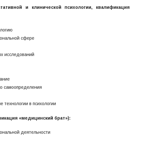
тативной и клинической психологии, квалификация
ологию
иональной сфере
ых исследований
вание
го самоопределения
 технологии в психологии
фикация «медицинский брат»):
ональной деятельности