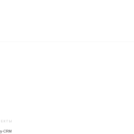
ОЕКТЫ
sy-CRM