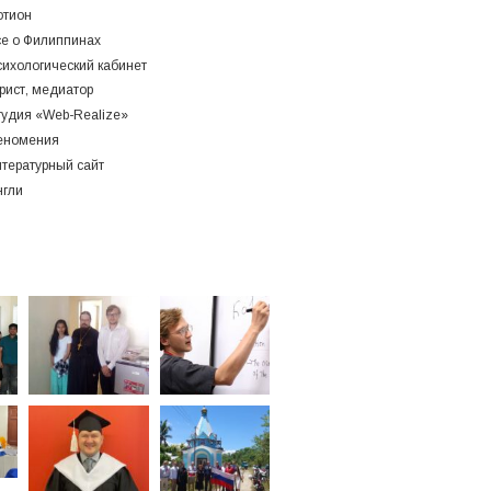
отион
се о Филиппинах
ихологический кабинет
рист, медиатор
тудия «Web-Realize»
еномения
тературный сайт
нгли