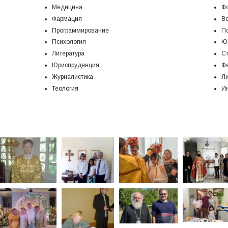
Медицина
Ф
Фармация
В
Программирование
Пс
Психология
Ю
Литература
С
Юриспруденция
Ф
Журналистика
Ли
Теология
И