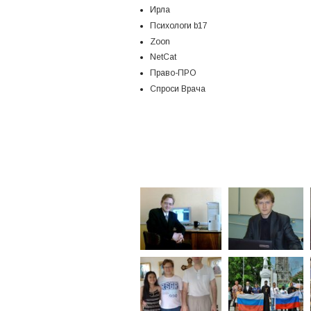
Ирла
Психологи b17
Zoon
NetCat
Право-ПРО
Спроси Врача