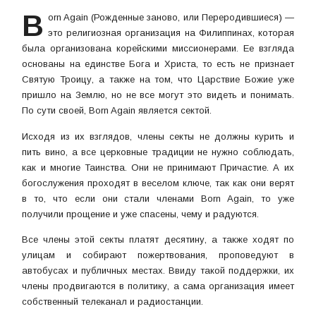
B
orn Again (Рожденные заново, или Переродившиеся) —
это религиозная организация на Филиппинах, которая
была организована корейскими миссионерами. Ее взгляда
основаны на единстве Бога и Христа, то есть не признает
Святую Троицу, а также на том, что Царствие Божие уже
пришло на Землю, но не все могут это видеть и понимать.
По сути своей, Born Again является сектой.
Исходя из их взглядов, члены секты не должны курить и
пить вино, а все церковные традиции не нужно соблюдать,
как и многие Таинства. Они не принимают Причастие. А их
богослужения проходят в веселом ключе, так как они верят
в то, что если они стали членами Born Again, то уже
получили прощение и уже спасены, чему и радуются.
Все члены этой секты платят десятину, а также ходят по
улицам и собирают пожертвования, проповедуют в
автобусах и публичных местах. Ввиду такой поддержки, их
члены продвигаются в политику, а сама организация имеет
собственный телеканал и радиостанции.